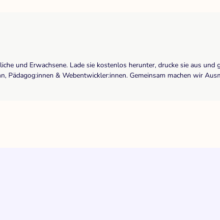
dliche und Erwachsene. Lade sie kostenlos herunter, drucke sie aus und 
r:inn, Pädagog:innen & Webentwickler:innen. Gemeinsam machen wir Ausma