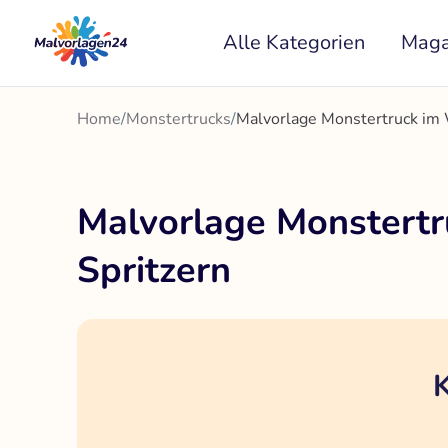
Zum
Alle Kategorien
Maga
Inhalt
springen
Home
/
Monstertrucks
/
Malvorlage Monstertruck im 
Malvorlage Monstertr
Spritzern
K