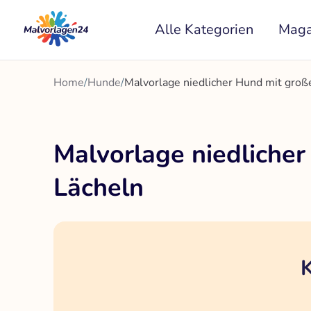
Zum
Alle Kategorien
Maga
Inhalt
springen
Home
/
Hunde
/
Malvorlage niedlicher Hund mit groß
Malvorlage niedliche
Lächeln
K