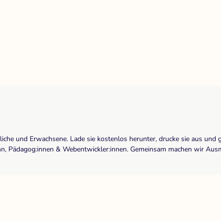
dliche und Erwachsene. Lade sie kostenlos herunter, drucke sie aus und 
r:inn, Pädagog:innen & Webentwickler:innen. Gemeinsam machen wir Ausma