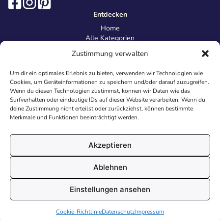
Entdecken
Home
Alle Kategorien
Magazin
Zustimmung verwalten
Information
Über uns
Um dir ein optimales Erlebnis zu bieten, verwenden wir Technologien wie
Kontakt
Cookies, um Geräteinformationen zu speichern und/oder darauf zuzugreifen.
Inhaltsrichtlinien
Wenn du diesen Technologien zustimmst, können wir Daten wie das
Surfverhalten oder eindeutige IDs auf dieser Website verarbeiten. Wenn du
Recht & Datenschutz
deine Zustimmung nicht erteilst oder zurückziehst, können bestimmte
Impressum
Merkmale und Funktionen beeinträchtigt werden.
Datenschutz
AGB
Cookies
Akzeptieren
Ablehnen
© 2026 Malvorlagen24.de - Alle Rechte vorbehalten. Made with
Einstellungen ansehen
♥
in Deutschland.
Cookie-Richtlinie
Datenschutz
Impressum