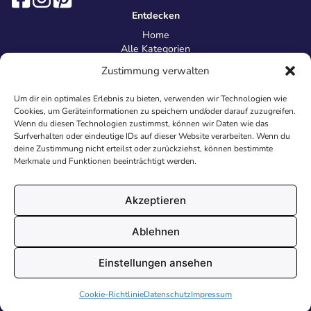
Entdecken
Home
Alle Kategorien
Magazin
Zustimmung verwalten
Information
Über uns
Um dir ein optimales Erlebnis zu bieten, verwenden wir Technologien wie
Kontakt
Cookies, um Geräteinformationen zu speichern und/oder darauf zuzugreifen.
Inhaltsrichtlinien
Wenn du diesen Technologien zustimmst, können wir Daten wie das
Surfverhalten oder eindeutige IDs auf dieser Website verarbeiten. Wenn du
Recht & Datenschutz
deine Zustimmung nicht erteilst oder zurückziehst, können bestimmte
Impressum
Merkmale und Funktionen beeinträchtigt werden.
Datenschutz
AGB
Cookies
Akzeptieren
Ablehnen
© 2026 Malvorlagen24.de - Alle Rechte vorbehalten. Made with
Einstellungen ansehen
♥
in Deutschland.
Cookie-Richtlinie
Datenschutz
Impressum