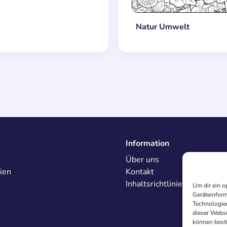
Natur Umwelt
Information
Über uns
ien
Kontakt
Inhaltsrichtlinien
Um dir ein o
Geräteinform
Technologien
dieser Websi
können best