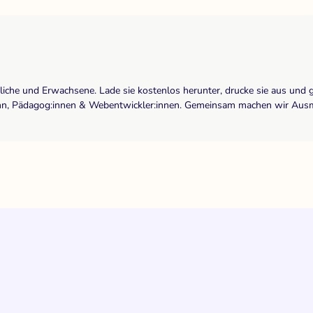
dliche und Erwachsene. Lade sie kostenlos herunter, drucke sie aus und 
r:inn, Pädagog:innen & Webentwickler:innen. Gemeinsam machen wir Ausma