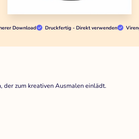
herer Download
Druckfertig - Direkt verwenden
Viren
, der zum kreativen Ausmalen einlädt.