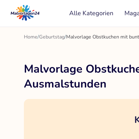
Zum
Alle Kategorien
Maga
Inhalt
springen
Home
/
Geburtstag
/
Malvorlage Obstkuchen mit bunt
Malvorlage Obstkuche
Ausmalstunden
K