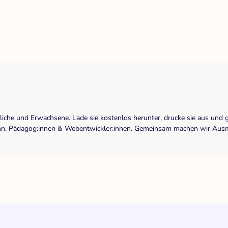
dliche und Erwachsene. Lade sie kostenlos herunter, drucke sie aus und 
r:inn, Pädagog:innen & Webentwickler:innen. Gemeinsam machen wir Ausma