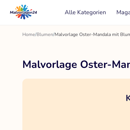
Zum
Alle Kategorien
Maga
Inhalt
springen
Home
/
Blumen
/
Malvorlage Oster-Mandala mit Blu
Malvorlage Oster-Man
K