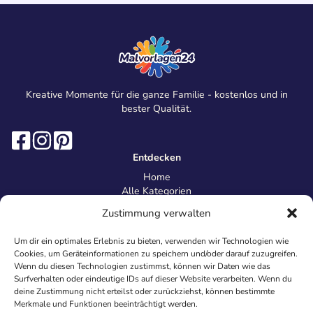
Kreative Momente für die ganze Familie - kostenlos und in
bester Qualität.
Entdecken
Home
Alle Kategorien
Magazin
Zustimmung verwalten
Information
Über uns
Um dir ein optimales Erlebnis zu bieten, verwenden wir Technologien wie
Kontakt
Cookies, um Geräteinformationen zu speichern und/oder darauf zuzugreifen.
Inhaltsrichtlinien
Wenn du diesen Technologien zustimmst, können wir Daten wie das
Surfverhalten oder eindeutige IDs auf dieser Website verarbeiten. Wenn du
Recht & Datenschutz
deine Zustimmung nicht erteilst oder zurückziehst, können bestimmte
Impressum
Merkmale und Funktionen beeinträchtigt werden.