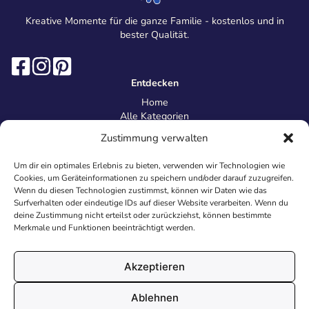
Kreative Momente für die ganze Familie - kostenlos und in
bester Qualität.
Entdecken
Home
Alle Kategorien
Magazin
Zustimmung verwalten
Information
Über uns
Um dir ein optimales Erlebnis zu bieten, verwenden wir Technologien wie
Kontakt
Cookies, um Geräteinformationen zu speichern und/oder darauf zuzugreifen.
Inhaltsrichtlinien
Wenn du diesen Technologien zustimmst, können wir Daten wie das
Surfverhalten oder eindeutige IDs auf dieser Website verarbeiten. Wenn du
Recht & Datenschutz
deine Zustimmung nicht erteilst oder zurückziehst, können bestimmte
Impressum
Merkmale und Funktionen beeinträchtigt werden.
Datenschutz
AGB
Cookies
Akzeptieren
Ablehnen