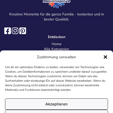
Kreative Momente für die ganze Familie - kostenlos und in
bester Qualität.
Entdecken
Home
Alle Kategorien
Magazin
Zustimmung verwalten
Information
Über uns
Um dir ein optimales Erlebnis zu bieten, verwenden wir Technologien wie
Kontakt
Cookies, um Geräteinformationen zu speichern und/oder darauf zuzugreifen.
Inhaltsrichtlinien
Wenn du diesen Technologien zustimmst, können wir Daten wie das
Surfverhalten oder eindeutige IDs auf dieser Website verarbeiten. Wenn du
Recht & Datenschutz
deine Zustimmung nicht erteilst oder zurückziehst, können bestimmte
Impressum
Merkmale und Funktionen beeinträchtigt werden.
Datenschutz
AGB
Cookies
Akzeptieren