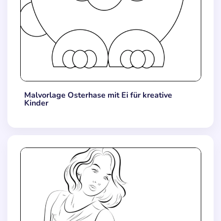
Malvorlage Osterhase mit Ei für kreative
Kinder