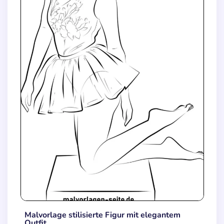
Malvorlage stilisierte Figur mit elegantem
Outfit