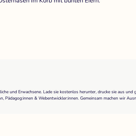
Osterhasen im Korb mit bunten Eiern.
dliche und Erwachsene. Lade sie kostenlos herunter, drucke sie aus und 
r:inn, Pädagog:innen & Webentwickler:innen. Gemeinsam machen wir Ausma