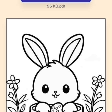
96 KB
.pdf