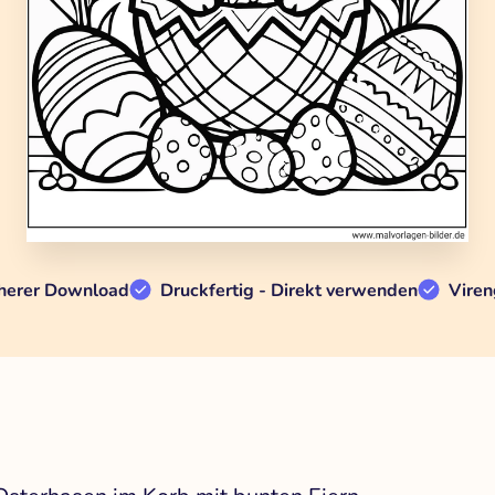
herer Download
Druckfertig - Direkt verwenden
Viren