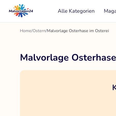
Zum
Alle Kategorien
Maga
Inhalt
springen
Home
/
Ostern
/
Malvorlage Osterhase im Osterei
Malvorlage Osterhase
K