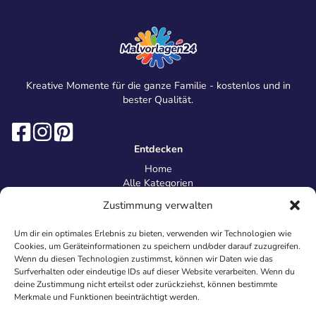
Kreative Momente für die ganze Familie - kostenlos und in
bester Qualität.
Entdecken
Home
Alle Kategorien
Magazin
Zustimmung verwalten
Information
Über uns
Um dir ein optimales Erlebnis zu bieten, verwenden wir Technologien wie
Kontakt
Cookies, um Geräteinformationen zu speichern und/oder darauf zuzugreifen.
Inhaltsrichtlinien
Wenn du diesen Technologien zustimmst, können wir Daten wie das
Surfverhalten oder eindeutige IDs auf dieser Website verarbeiten. Wenn du
Recht & Datenschutz
deine Zustimmung nicht erteilst oder zurückziehst, können bestimmte
Impressum
Merkmale und Funktionen beeinträchtigt werden.
Datenschutz