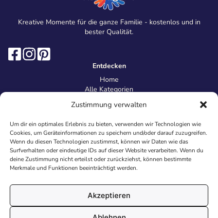
Kreative Momente für die ganze Familie - kostenlos und in
bester Qualität.
Entdecken
Home
Alle Kategorien
Magazin
Zustimmung verwalten
Information
Über uns
Um dir ein optimales Erlebnis zu bieten, verwenden wir Technologien wie
Kontakt
Cookies, um Geräteinformationen zu speichern und/oder darauf zuzugreifen.
Inhaltsrichtlinien
Wenn du diesen Technologien zustimmst, können wir Daten wie das
Surfverhalten oder eindeutige IDs auf dieser Website verarbeiten. Wenn du
Recht & Datenschutz
deine Zustimmung nicht erteilst oder zurückziehst, können bestimmte
Impressum
Merkmale und Funktionen beeinträchtigt werden.
Datenschutz
AGB
Cookies
Akzeptieren
Ablehnen