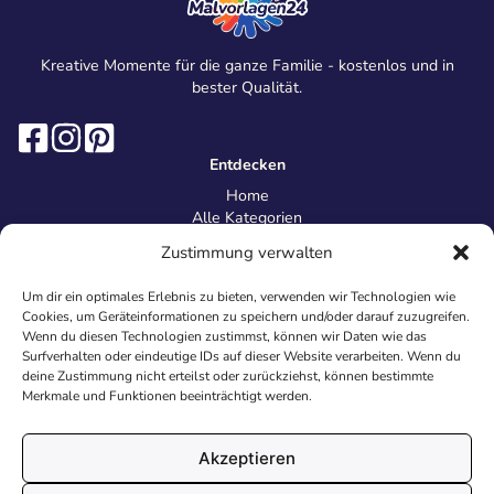
Kreative Momente für die ganze Familie - kostenlos und in
bester Qualität.
Entdecken
Home
Alle Kategorien
Magazin
Zustimmung verwalten
Information
Über uns
Um dir ein optimales Erlebnis zu bieten, verwenden wir Technologien wie
Kontakt
Cookies, um Geräteinformationen zu speichern und/oder darauf zuzugreifen.
Inhaltsrichtlinien
Wenn du diesen Technologien zustimmst, können wir Daten wie das
Surfverhalten oder eindeutige IDs auf dieser Website verarbeiten. Wenn du
Recht & Datenschutz
deine Zustimmung nicht erteilst oder zurückziehst, können bestimmte
Impressum
Merkmale und Funktionen beeinträchtigt werden.
Datenschutz
AGB
Cookies
Akzeptieren