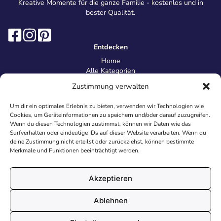
Kreative Momente für die ganze Familie - kostenlos und in
bester Qualität.
Entdecken
Home
Alle Kategorien
Magazin
Zustimmung verwalten
Information
Über uns
Um dir ein optimales Erlebnis zu bieten, verwenden wir Technologien wie
Kontakt
Cookies, um Geräteinformationen zu speichern und/oder darauf zuzugreifen.
Inhaltsrichtlinien
Wenn du diesen Technologien zustimmst, können wir Daten wie das
Surfverhalten oder eindeutige IDs auf dieser Website verarbeiten. Wenn du
Recht & Datenschutz
deine Zustimmung nicht erteilst oder zurückziehst, können bestimmte
Impressum
Merkmale und Funktionen beeinträchtigt werden.
Datenschutz
AGB
Cookies
Akzeptieren
Ablehnen
© 2026 Malvorlagen24.de - Alle Rechte vorbehalten. Made with