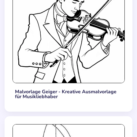
Malvorlage Geiger - Kreative Ausmalvorlage
für Musikliebhaber