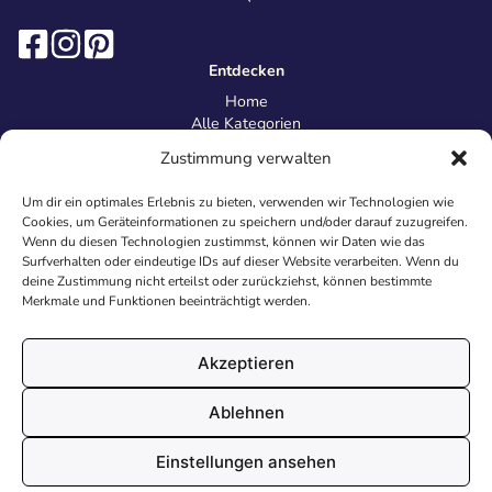
Entdecken
Home
Alle Kategorien
Magazin
Zustimmung verwalten
Information
Über uns
Um dir ein optimales Erlebnis zu bieten, verwenden wir Technologien wie
Kontakt
Cookies, um Geräteinformationen zu speichern und/oder darauf zuzugreifen.
Inhaltsrichtlinien
Wenn du diesen Technologien zustimmst, können wir Daten wie das
Surfverhalten oder eindeutige IDs auf dieser Website verarbeiten. Wenn du
Recht & Datenschutz
deine Zustimmung nicht erteilst oder zurückziehst, können bestimmte
Impressum
Merkmale und Funktionen beeinträchtigt werden.
Datenschutz
AGB
Cookies
Akzeptieren
Ablehnen
© 2026 Malvorlagen24.de - Alle Rechte vorbehalten. Made with
Einstellungen ansehen
♥
in Deutschland.