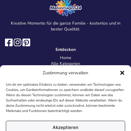
Kreative Momente für die ganze Familie - kostenlos und in
bester Qualität.
Entdecken
Home
Alle Kategorien
Magazin
Zustimmung verwalten
Information
Über uns
Um dir ein optimales Erlebnis zu bieten, verwenden wir Technologien wie
Kontakt
Cookies, um Geräteinformationen zu speichern und/oder darauf zuzugreifen.
Inhaltsrichtlinien
Wenn du diesen Technologien zustimmst, können wir Daten wie das
Surfverhalten oder eindeutige IDs auf dieser Website verarbeiten. Wenn du
Recht & Datenschutz
deine Zustimmung nicht erteilst oder zurückziehst, können bestimmte
Impressum
Merkmale und Funktionen beeinträchtigt werden.
Datenschutz
AGB
Cookies
Akzeptieren