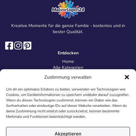
Kreative Momente für die ganze Familie - kostenlos und in
bester Qualität.
Entdecken
Home
Alle Kategorien
Magazin
Zustimmung verwalten
Information
Über uns
Um dir ein optimales Erlebnis zu bieten, verwenden wir Technologien wie
Kontakt
Cookies, um Geräteinformationen zu speichern und/oder darauf zuzugreifen.
Inhaltsrichtlinien
Wenn du diesen Technologien zustimmst, können wir Daten wie das
Surfverhalten oder eindeutige IDs auf dieser Website verarbeiten. Wenn du
Recht & Datenschutz
deine Zustimmung nicht erteilst oder zurückziehst, können bestimmte
Impressum
Merkmale und Funktionen beeinträchtigt werden.
Datenschutz
AGB
Cookies
Akzeptieren