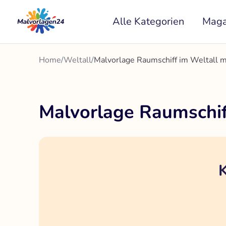
Zum
Alle Kategorien
Maga
Inhalt
springen
Home
/
Weltall
/
Malvorlage Raumschiff im Weltall m
Malvorlage Raumschif
K