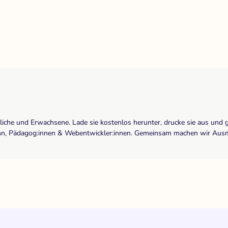
dliche und Erwachsene. Lade sie kostenlos herunter, drucke sie aus und 
r:inn, Pädagog:innen & Webentwickler:innen. Gemeinsam machen wir Ausma