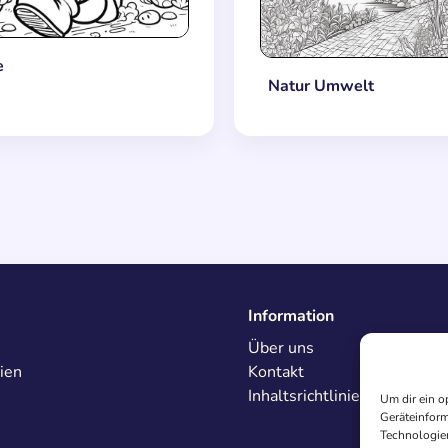
e
Natur Umwelt
Information
Über uns
ien
Kontakt
Inhaltsrichtlinien
Um dir ein o
Geräteinform
Technologien