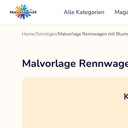
Zum
Alle Kategorien
Maga
Inhalt
springen
Home
/
Sonstiges
/
Malvorlage Rennwagen mit Blume
Malvorlage Rennwage
K