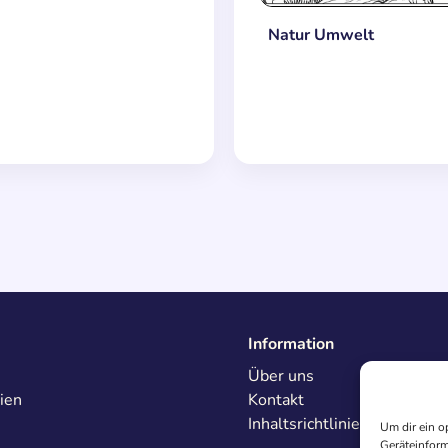
Natur Umwelt
Information
Über uns
ien
Kontakt
Inhaltsrichtlinien
Um dir ein o
Geräteinform