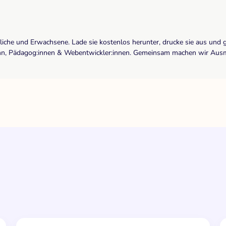
dliche und Erwachsene. Lade sie kostenlos herunter, drucke sie aus und 
r:inn, Pädagog:innen & Webentwickler:innen. Gemeinsam machen wir Ausma