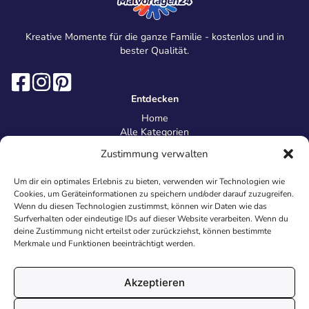
Kreative Momente für die ganze Familie - kostenlos und in
bester Qualität.
Entdecken
Home
Alle Kategorien
Magazin
Zustimmung verwalten
Information
Über uns
Um dir ein optimales Erlebnis zu bieten, verwenden wir Technologien wie
Kontakt
Cookies, um Geräteinformationen zu speichern und/oder darauf zuzugreifen.
Inhaltsrichtlinien
Wenn du diesen Technologien zustimmst, können wir Daten wie das
Surfverhalten oder eindeutige IDs auf dieser Website verarbeiten. Wenn du
Recht & Datenschutz
deine Zustimmung nicht erteilst oder zurückziehst, können bestimmte
Impressum
Merkmale und Funktionen beeinträchtigt werden.
Datenschutz
AGB
Cookies
Akzeptieren