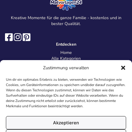
Kreative Momente für die ganze Familie - kostenlos und in
bester Qualität.
Entdecken
Home
Alle Kategorien
Magazin
Zustimmung verwalten
Information
Über uns
Um dir ein optimales Erlebnis zu bieten, verwenden wir Technologien wie
Kontakt
Cookies, um Geräteinformationen zu speichern und/oder darauf zuzugreifen.
Inhaltsrichtlinien
Wenn du diesen Technologien zustimmst, können wir Daten wie das
Surfverhalten oder eindeutige IDs auf dieser Website verarbeiten. Wenn du
Recht & Datenschutz
deine Zustimmung nicht erteilst oder zurückziehst, können bestimmte
Impressum
Merkmale und Funktionen beeinträchtigt werden.
Datenschutz
AGB
Cookies
Akzeptieren