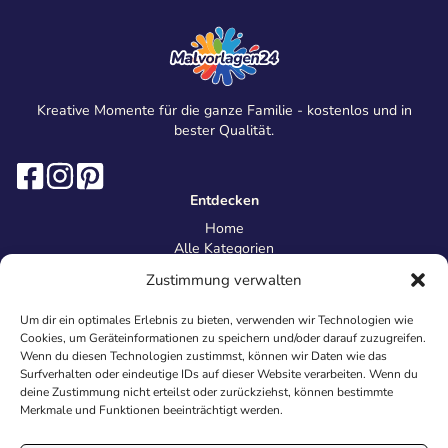
Kreative Momente für die ganze Familie - kostenlos und in
bester Qualität.
Entdecken
Home
Alle Kategorien
Magazin
Zustimmung verwalten
Information
Über uns
Um dir ein optimales Erlebnis zu bieten, verwenden wir Technologien wie
Kontakt
Cookies, um Geräteinformationen zu speichern und/oder darauf zuzugreifen.
Inhaltsrichtlinien
Wenn du diesen Technologien zustimmst, können wir Daten wie das
Surfverhalten oder eindeutige IDs auf dieser Website verarbeiten. Wenn du
Recht & Datenschutz
deine Zustimmung nicht erteilst oder zurückziehst, können bestimmte
Impressum
Merkmale und Funktionen beeinträchtigt werden.
Datenschutz
AGB