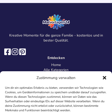
Kreative Momente für die ganze Familie - kostenlos und in
bester Qualität.
Entdecken
Home
Alle Kategorien
Magazin
Zustimmung verwalten
Information
Über uns
Um dir ein optimales Erlebnis zu bieten, verwenden wir Technologien wie
Kontakt
Cookies, um Geräteinformationen zu speichern und/oder darauf zuzugreifen.
Inhaltsrichtlinien
Wenn du diesen Technologien zustimmst, können wir Daten wie das
Surfverhalten oder eindeutige IDs auf dieser Website verarbeiten. Wenn du
Recht & Datenschutz
deine Zustimmung nicht erteilst oder zurückziehst, können bestimmte
Impressum
Merkmale und Funktionen beeinträchtigt werden.