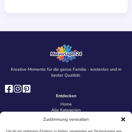
Kreative Momente für die ganze Familie - kostenlos und in
bester Qualität.
Entdecken
Home
Alle Kategorien
Magazin
Zustimmung verwalten
Information
Über uns
Um dir ein optimales Erlebnis zu bieten, verwenden wir Technologien wie