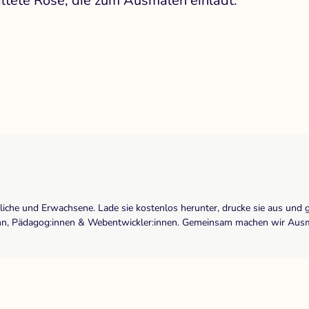
altete Rose, die zum Ausmalen einlädt.
dliche und Erwachsene. Lade sie kostenlos herunter, drucke sie aus und 
r:inn, Pädagog:innen & Webentwickler:innen. Gemeinsam machen wir Ausma