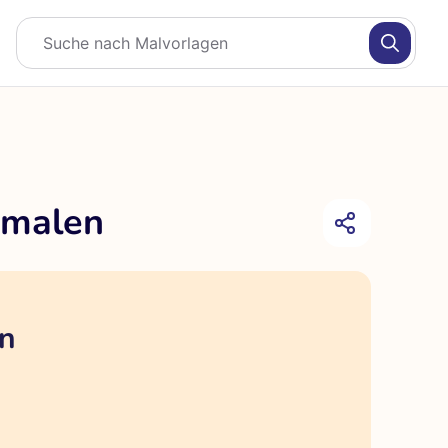
smalen
en