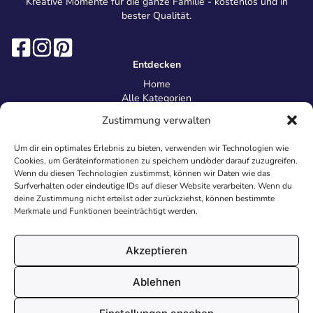
Kreative Momente für die ganze Familie - kostenlos und in
bester Qualität.
Entdecken
Home
Alle Kategorien
Magazin
Zustimmung verwalten
Information
Über uns
Um dir ein optimales Erlebnis zu bieten, verwenden wir Technologien wie
Kontakt
Cookies, um Geräteinformationen zu speichern und/oder darauf zuzugreifen.
Inhaltsrichtlinien
Wenn du diesen Technologien zustimmst, können wir Daten wie das
Surfverhalten oder eindeutige IDs auf dieser Website verarbeiten. Wenn du
Recht & Datenschutz
deine Zustimmung nicht erteilst oder zurückziehst, können bestimmte
Impressum
Merkmale und Funktionen beeinträchtigt werden.
Datenschutz
AGB
Cookies
Akzeptieren
Ablehnen
© 2026 Malvorlagen24.de - Alle Rechte vorbehalten. Made with