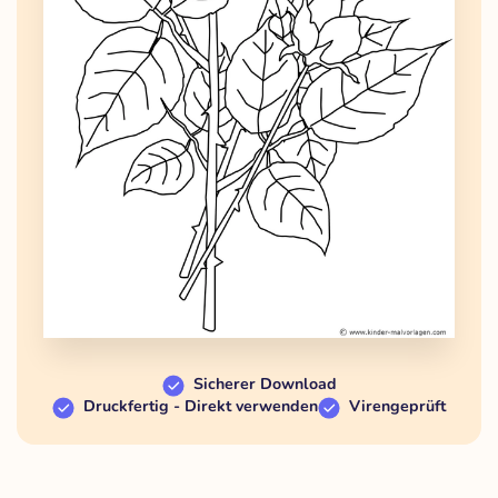
Sicherer Download
Druckfertig - Direkt verwenden
Virengeprüft