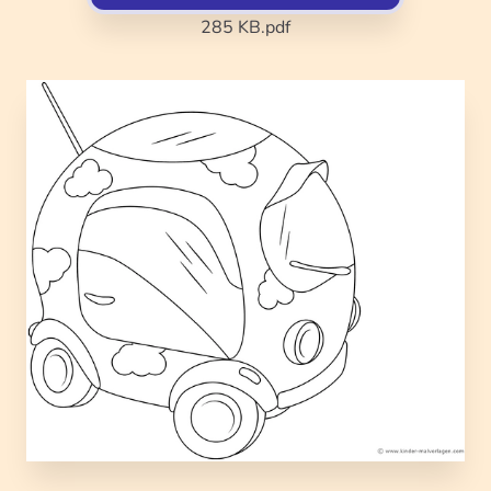
285 KB
.pdf