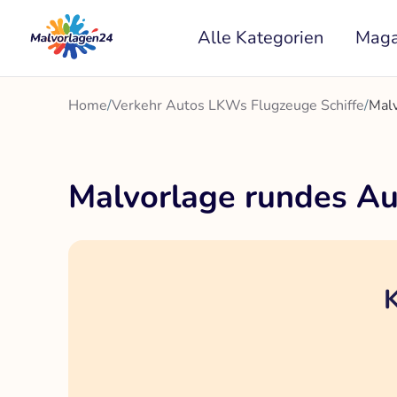
Zum
Alle Kategorien
Maga
Inhalt
springen
Home
/
Verkehr Autos LKWs Flugzeuge Schiffe
/
Malv
Malvorlage rundes A
K