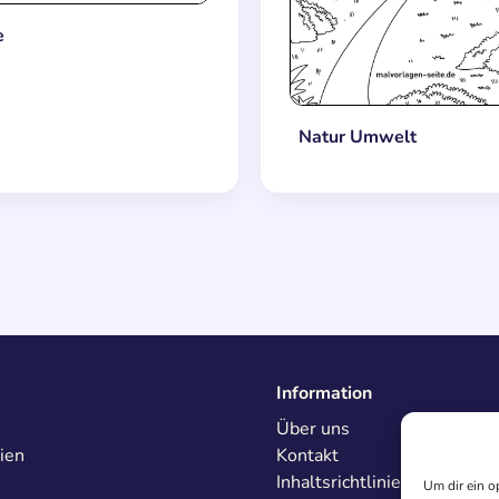
e
Natur Umwelt
Information
Über uns
ien
Kontakt
Inhaltsrichtlinien
Um dir ein o