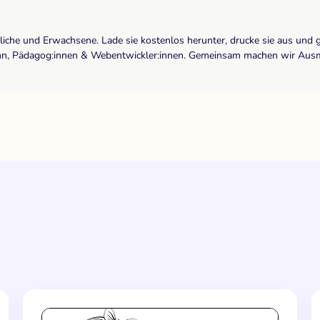
dliche und Erwachsene. Lade sie kostenlos herunter, drucke sie aus und 
r:inn, Pädagog:innen & Webentwickler:innen. Gemeinsam machen wir Ausma