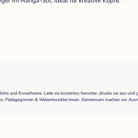
ger im Manga-Stil, ideal für kreative Köpfe.
dliche und Erwachsene. Lade sie kostenlos herunter, drucke sie aus und 
r:inn, Pädagog:innen & Webentwickler:innen. Gemeinsam machen wir Ausma