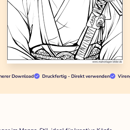
herer Download
Druckfertig - Direkt verwenden
Viren