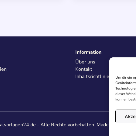
Information
Über uns
ien
Kontakt
Inhaltsrichtlinien
Um dir ein o
Geräteinform
Technologien
dieser Websi
können best
Akze
lvorlagen24.de - Alle Rechte vorbehalten. Made with
♥
in De