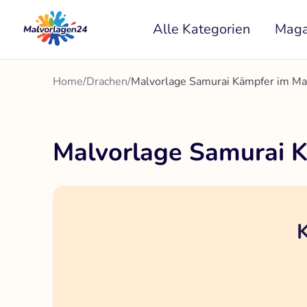
Zum
Alle Kategorien
Maga
Inhalt
springen
Home
/
Drachen
/
Malvorlage Samurai Kämpfer im M
Malvorlage Samurai 
K