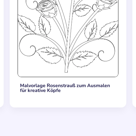
Malvorlage Rosenstrauß zum Ausmalen
für kreative Köpfe