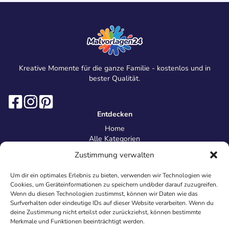
Kreative Momente für die ganze Familie - kostenlos und in
bester Qualität.
Entdecken
Home
Alle Kategorien
Magazin
Zustimmung verwalten
Information
Über uns
Um dir ein optimales Erlebnis zu bieten, verwenden wir Technologien wie
Kontakt
Cookies, um Geräteinformationen zu speichern und/oder darauf zuzugreifen.
Inhaltsrichtlinien
Wenn du diesen Technologien zustimmst, können wir Daten wie das
Surfverhalten oder eindeutige IDs auf dieser Website verarbeiten. Wenn du
Recht & Datenschutz
deine Zustimmung nicht erteilst oder zurückziehst, können bestimmte
Impressum
Merkmale und Funktionen beeinträchtigt werden.
Datenschutz