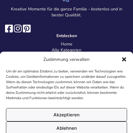
Kreative Momente für die ganze Familie - kostenlos und in
bester Qualität.
Entdecken
Home
Alle Kategorien
Magazin
Zustimmung verwalten
Information
Über uns
Um dir ein optimales Erlebnis zu bieten, verwenden wir Technologien wie
Kontakt
Cookies, um Geräteinformationen zu speichern und/oder darauf zuzugreifen.
Inhaltsrichtlinien
Wenn du diesen Technologien zustimmst, können wir Daten wie das
Surfverhalten oder eindeutige IDs auf dieser Website verarbeiten. Wenn du
Recht & Datenschutz
deine Zustimmung nicht erteilst oder zurückziehst, können bestimmte
Impressum
Merkmale und Funktionen beeinträchtigt werden.
Datenschutz
AGB
Cookies
Akzeptieren
Ablehnen