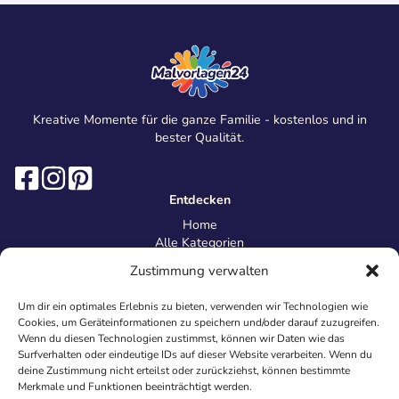
Kreative Momente für die ganze Familie - kostenlos und in
bester Qualität.
Entdecken
Home
Alle Kategorien
Magazin
Zustimmung verwalten
Information
Über uns
Um dir ein optimales Erlebnis zu bieten, verwenden wir Technologien wie
Kontakt
Cookies, um Geräteinformationen zu speichern und/oder darauf zuzugreifen.
Inhaltsrichtlinien
Wenn du diesen Technologien zustimmst, können wir Daten wie das
Surfverhalten oder eindeutige IDs auf dieser Website verarbeiten. Wenn du
Recht & Datenschutz
deine Zustimmung nicht erteilst oder zurückziehst, können bestimmte
Impressum
Merkmale und Funktionen beeinträchtigt werden.