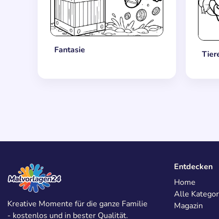
Fantasie
Tier
Entdecken
Home
Alle Kategor
Kreative Momente für die ganze Familie
Magazin
- kostenlos und in bester Qualität.