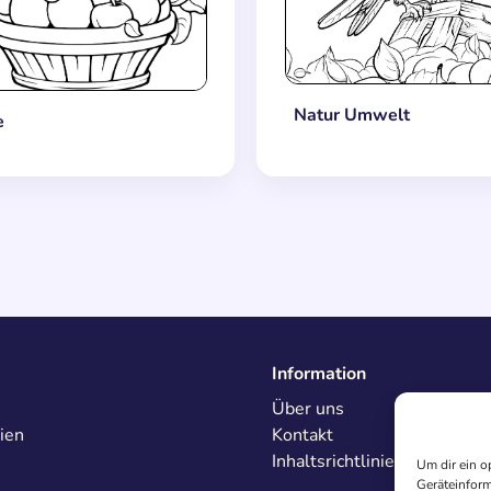
Natur Umwelt
e
Information
Über uns
ien
Kontakt
Inhaltsrichtlinien
Um dir ein o
Geräteinform