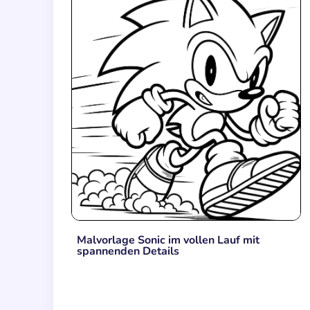
Malvorlage Sonic im vollen Lauf mit
spannenden Details