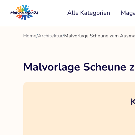
Zum
Alle Kategorien
Maga
Inhalt
springen
Home
/
Architektur
/
Malvorlage Scheune zum Ausmal
Malvorlage Scheune 
K