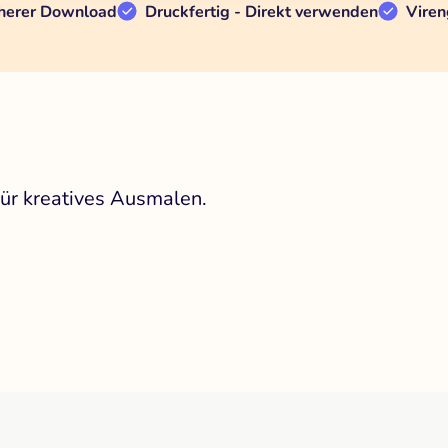
herer Download
Druckfertig - Direkt verwenden
Viren
für kreatives Ausmalen.