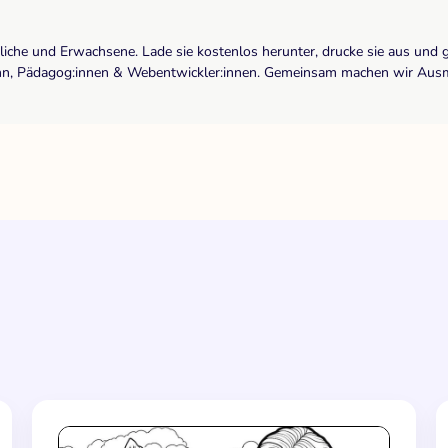
dliche und Erwachsene. Lade sie kostenlos herunter, drucke sie aus und 
r:inn, Pädagog:innen & Webentwickler:innen. Gemeinsam machen wir Ausma