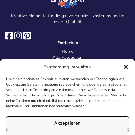
Kreative Momente für die ganze Familie - kostenlos und in
bester Qualität.
Entdecken
Home
Alle Kategorien
Magazin
Zustimmung verwalten
Information
Über uns
Um dir ein optimales Erlebnis zu bieten, verwenden wir Technologien wie
Kontakt
Cookies, um Geräteinformationen zu speichern und/oder darauf zuzugreifen.
Inhaltsrichtlinien
Wenn du diesen Technologien zustimmst, können wir Daten wie das
Surfverhalten oder eindeutige IDs auf dieser Website verarbeiten. Wenn du
Recht & Datenschutz
deine Zustimmung nicht erteilst oder zurückziehst, können bestimmte
Impressum
Merkmale und Funktionen beeinträchtigt werden.
Datenschutz
AGB
Cookies
Akzeptieren