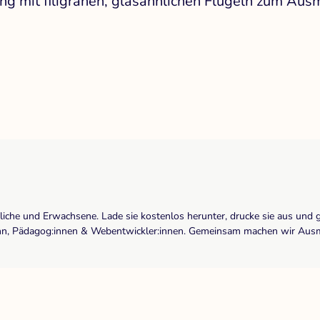
ng mit filigranen, glasähnlichen Flügeln zum Aus
dliche und Erwachsene. Lade sie kostenlos herunter, drucke sie aus und 
r:inn, Pädagog:innen & Webentwickler:innen. Gemeinsam machen wir Ausma