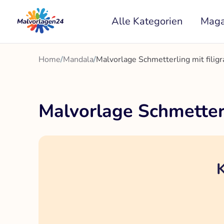
Zum
Alle Kategorien
Maga
Inhalt
springen
Home
/
Mandala
/
Malvorlage Schmetterling mit filig
Malvorlage Schmetterl
K