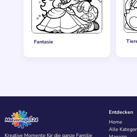
Tier
Fantasie
Entdecken
Home
Alle Kategor
Kreative Momente für die ganze Familie
Magazin