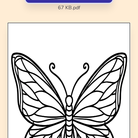
67 KB
.pdf