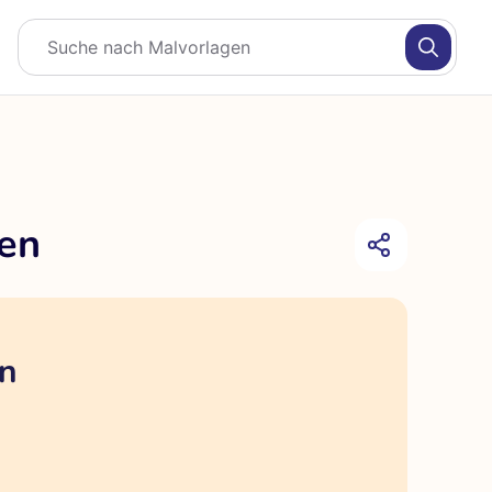
en
en