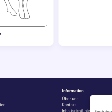
e
Information
Über uns
ien
Kontakt
Inhaltsrichtlinien
Um dir ein o