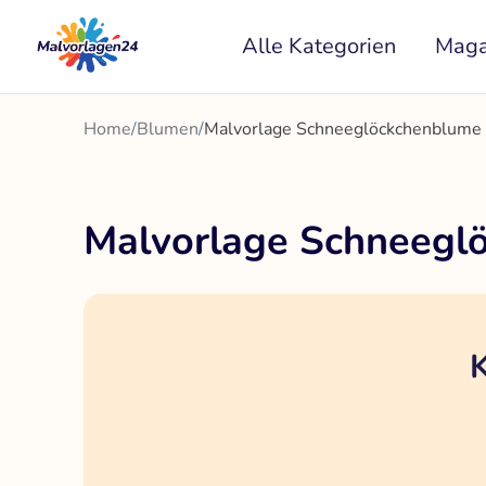
Zum
Alle Kategorien
Maga
Inhalt
springen
Home
/
Blumen
/
Malvorlage Schneeglöckchenblume
Malvorlage Schneegl
K