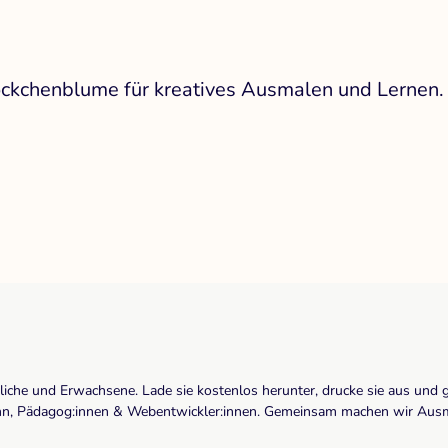
öckchenblume für kreatives Ausmalen und Lernen.
dliche und Erwachsene. Lade sie kostenlos herunter, drucke sie aus und 
r:inn, Pädagog:innen & Webentwickler:innen. Gemeinsam machen wir Ausma