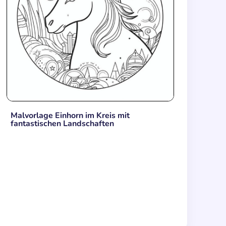
Malvorlage Einhorn im Kreis mit
fantastischen Landschaften