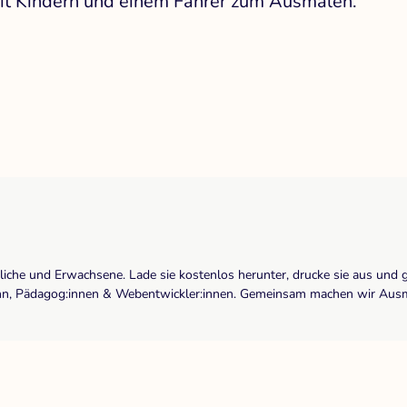
mit Kindern und einem Fahrer zum Ausmalen.
dliche und Erwachsene. Lade sie kostenlos herunter, drucke sie aus und 
r:inn, Pädagog:innen & Webentwickler:innen. Gemeinsam machen wir Ausma