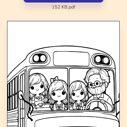
152 KB
.pdf