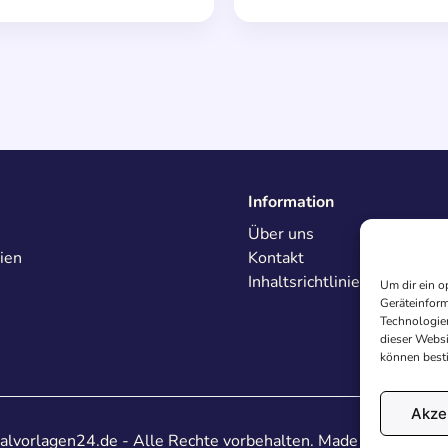
Information
Über uns
ien
Kontakt
Inhaltsrichtlinien
Um dir ein o
Geräteinform
Technologien
dieser Websi
können best
Akze
lvorlagen24.de - Alle Rechte vorbehalten. Made with
♥
in De