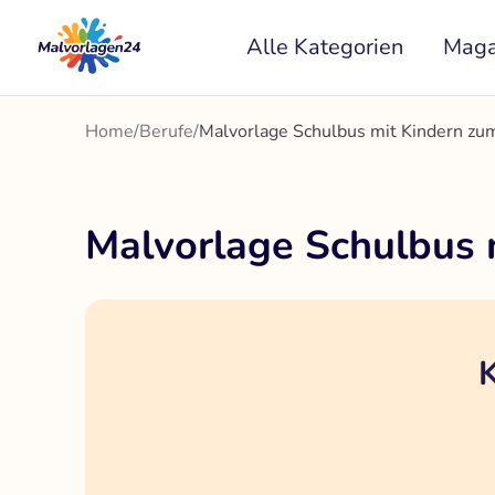
Zum
Alle Kategorien
Maga
Inhalt
springen
Home
/
Berufe
/
Malvorlage Schulbus mit Kindern z
Malvorlage Schulbus
K