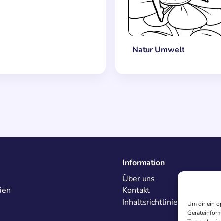
Natur Umwelt
Information
Über uns
ien
Kontakt
Inhaltsrichtlinien
Um dir ein o
Geräteinform