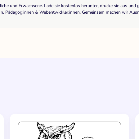
dliche und Erwachsene. Lade sie kostenlos herunter, drucke sie aus und 
r:inn, Pädagog:innen & Webentwickler:innen. Gemeinsam machen wir Ausma