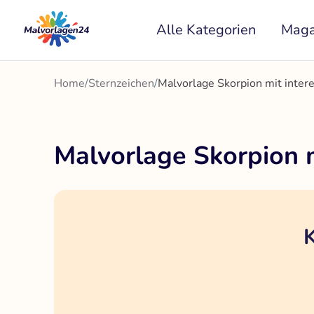
Zum
Alle Kategorien
Maga
Inhalt
springen
Home
/
Sternzeichen
/
Malvorlage Skorpion mit inter
Malvorlage Skorpion m
K