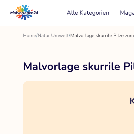
Zum
Alle Kategorien
Maga
Inhalt
springen
Home
/
Natur Umwelt
/
Malvorlage skurrile Pilze z
Malvorlage skurrile 
K