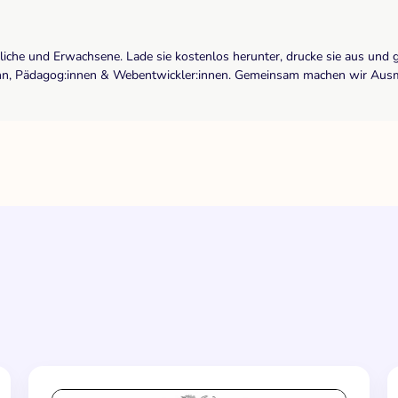
dliche und Erwachsene. Lade sie kostenlos herunter, drucke sie aus und 
r:inn, Pädagog:innen & Webentwickler:innen. Gemeinsam machen wir Ausma