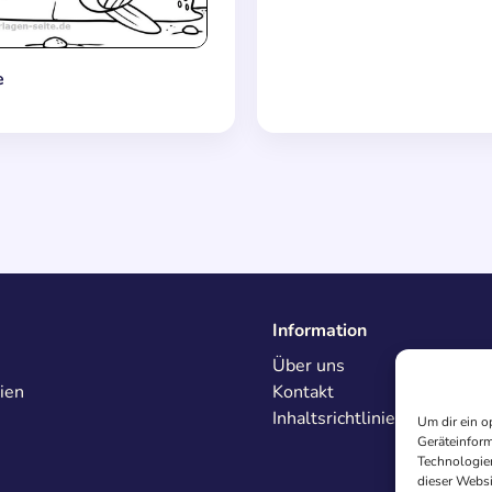
e
Information
Über uns
ien
Kontakt
Inhaltsrichtlinien
Um dir ein o
Geräteinform
Technologien
dieser Websi