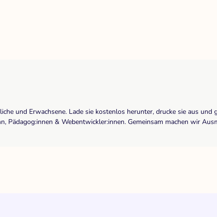
dliche und Erwachsene. Lade sie kostenlos herunter, drucke sie aus und 
r:inn, Pädagog:innen & Webentwickler:innen. Gemeinsam machen wir Ausma