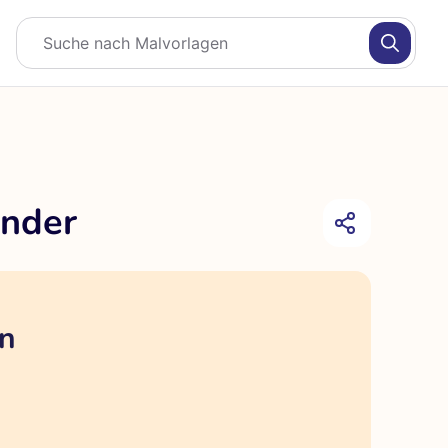
inder
en