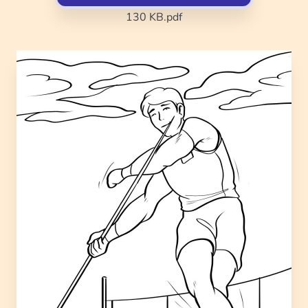
130 KB
.pdf