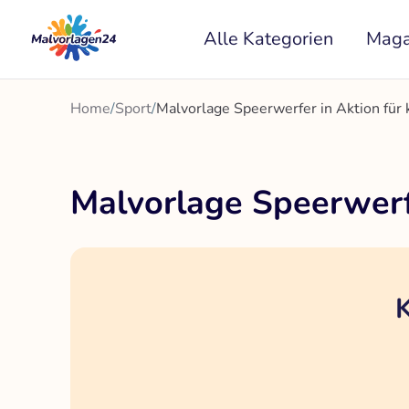
Zum
Alle Kategorien
Maga
Inhalt
springen
Home
/
Sport
/
Malvorlage Speerwerfer in Aktion für 
Malvorlage Speerwerfe
K