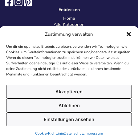
Entdecken
Home
Alle Kategorien
Magazin
Zustimmung verwalten
Information
Über uns
Um dir ein optimales Erlebnis zu bieten, verwenden wir Technologien wie
Kontakt
Cookies, um Geräteinformationen zu speichern und/oder darauf zuzugreifen.
Inhaltsrichtlinien
Wenn du diesen Technologien zustimmst, können wir Daten wie das
Surfverhalten oder eindeutige IDs auf dieser Website verarbeiten. Wenn du
Recht & Datenschutz
deine Zustimmung nicht erteilst oder zurückziehst, können bestimmte
Impressum
Merkmale und Funktionen beeinträchtigt werden.
Datenschutz
AGB
Cookies
Akzeptieren
Ablehnen
© 2026 Malvorlagen24.de - Alle Rechte vorbehalten. Made with
Einstellungen ansehen
♥
in Deutschland.
Cookie-Richtlinie
Datenschutz
Impressum