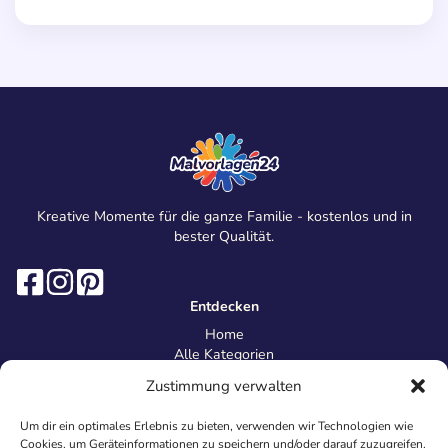
Kreative Momente für die ganze Familie - kostenlos und in
bester Qualität.
Entdecken
Home
Alle Kategorien
Magazin
Zustimmung verwalten
Information
Über uns
Um dir ein optimales Erlebnis zu bieten, verwenden wir Technologien wie
Kontakt
Cookies, um Geräteinformationen zu speichern und/oder darauf zuzugreifen.