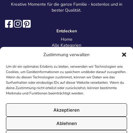
Kreative Momente für die ganze Familie - kostenlos und in
bester Qualität.
Entdecken
Home
Alle Kategorien
Magazin
Zustimmung verwalten
Information
Über uns
Um dir ein optimales Erlebnis zu bieten, verwenden wir Technologien wie
Kontakt
Cookies, um Geräteinformationen zu speichern und/oder darauf zuzugreifen.
Inhaltsrichtlinien
Wenn du diesen Technologien zustimmst, können wir Daten wie das
Surfverhalten oder eindeutige IDs auf dieser Website verarbeiten. Wenn du
Recht & Datenschutz
deine Zustimmung nicht erteilst oder zurückziehst, können bestimmte
Impressum
Merkmale und Funktionen beeinträchtigt werden.
Datenschutz
AGB
Cookies
Akzeptieren
Ablehnen