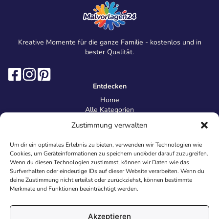
Kreative Momente für die ganze Familie - kostenlos und in
bester Qualität.
Entdecken
Home
Alle Kategorien
Magazin
Zustimmung verwalten
Information
Über uns
Um dir ein optimales Erlebnis zu bieten, verwenden wir Technologien wie
Kontakt
Cookies, um Geräteinformationen zu speichern und/oder darauf zuzugreifen.
Inhaltsrichtlinien
Wenn du diesen Technologien zustimmst, können wir Daten wie das
Surfverhalten oder eindeutige IDs auf dieser Website verarbeiten. Wenn du
Recht & Datenschutz
deine Zustimmung nicht erteilst oder zurückziehst, können bestimmte
Impressum
Merkmale und Funktionen beeinträchtigt werden.
Datenschutz
AGB
Cookies
Akzeptieren