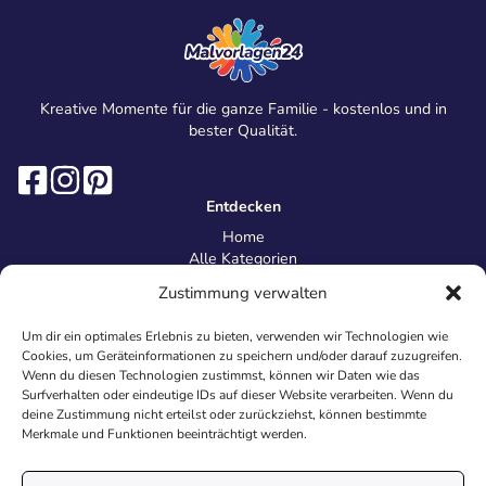
Kreative Momente für die ganze Familie - kostenlos und in
bester Qualität.
Entdecken
Home
Alle Kategorien
Magazin
Zustimmung verwalten
Information
Über uns
Um dir ein optimales Erlebnis zu bieten, verwenden wir Technologien wie
Kontakt
Cookies, um Geräteinformationen zu speichern und/oder darauf zuzugreifen.
Inhaltsrichtlinien
Wenn du diesen Technologien zustimmst, können wir Daten wie das
Surfverhalten oder eindeutige IDs auf dieser Website verarbeiten. Wenn du
Recht & Datenschutz
deine Zustimmung nicht erteilst oder zurückziehst, können bestimmte
Impressum
Merkmale und Funktionen beeinträchtigt werden.
Datenschutz
AGB