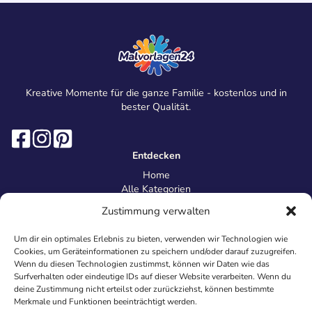
Kreative Momente für die ganze Familie - kostenlos und in
bester Qualität.
Entdecken
Home
Alle Kategorien
Magazin
Zustimmung verwalten
Information
Über uns
Um dir ein optimales Erlebnis zu bieten, verwenden wir Technologien wie
Kontakt
Cookies, um Geräteinformationen zu speichern und/oder darauf zuzugreifen.
Inhaltsrichtlinien
Wenn du diesen Technologien zustimmst, können wir Daten wie das
Surfverhalten oder eindeutige IDs auf dieser Website verarbeiten. Wenn du
Recht & Datenschutz
deine Zustimmung nicht erteilst oder zurückziehst, können bestimmte
Impressum
Merkmale und Funktionen beeinträchtigt werden.
Datenschutz