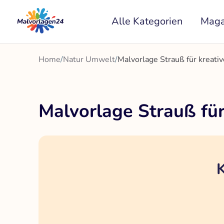
Zum
Alle Kategorien
Maga
Inhalt
springen
Home
/
Natur Umwelt
/
Malvorlage Strauß für kreat
Malvorlage Strauß fü
K