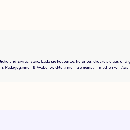
dliche und Erwachsene. Lade sie kostenlos herunter, drucke sie aus und 
r:inn, Pädagog:innen & Webentwickler:innen. Gemeinsam machen wir Ausma