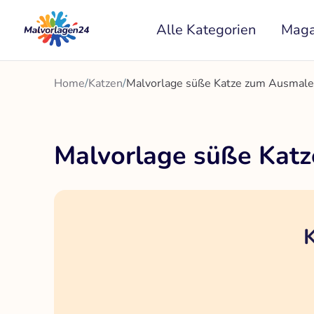
Zum
Alle Kategorien
Maga
Inhalt
springen
Home
/
Katzen
/
Malvorlage süße Katze zum Ausmalen
Malvorlage süße Katz
K