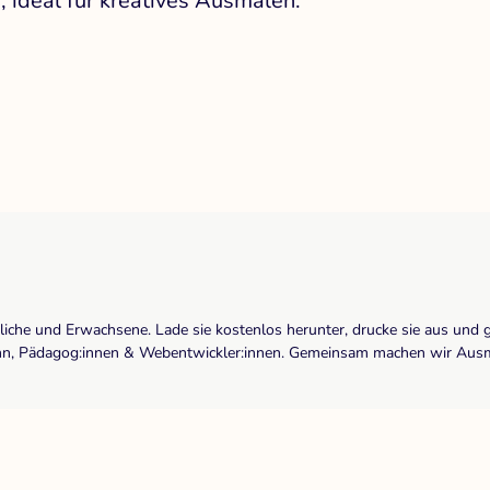
, ideal für kreatives Ausmalen.
dliche und Erwachsene. Lade sie kostenlos herunter, drucke sie aus und 
r:inn, Pädagog:innen & Webentwickler:innen. Gemeinsam machen wir Ausma