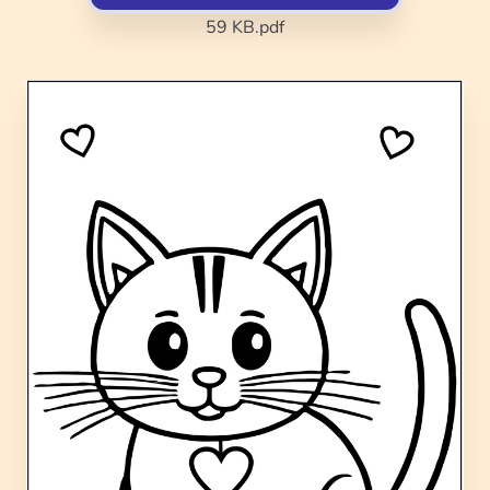
59 KB
.pdf