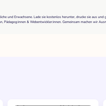
dliche und Erwachsene. Lade sie kostenlos herunter, drucke sie aus und 
r:inn, Pädagog:innen & Webentwickler:innen. Gemeinsam machen wir Ausma