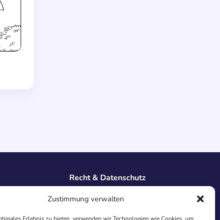
Recht & Datenschutz
Impressum
Zustimmung verwalten
Datenschutz
AGB
ptimales Erlebnis zu bieten, verwenden wir Technologien wie Cookies, um