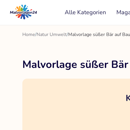
Zum
Alle Kategorien
Maga
Inhalt
springen
Home
/
Natur Umwelt
/
Malvorlage süßer Bär auf B
Malvorlage süßer Bä
K