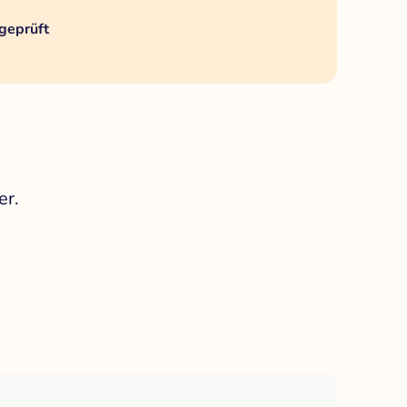
geprüft
er.