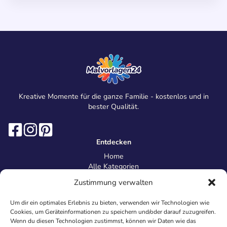
Kreative Momente für die ganze Familie - kostenlos und in
bester Qualität.
Entdecken
Home
Alle Kategorien
Magazin
Zustimmung verwalten
Information
Über uns
Um dir ein optimales Erlebnis zu bieten, verwenden wir Technologien wie
Kontakt
Cookies, um Geräteinformationen zu speichern und/oder darauf zuzugreifen.
Inhaltsrichtlinien
Wenn du diesen Technologien zustimmst, können wir Daten wie das