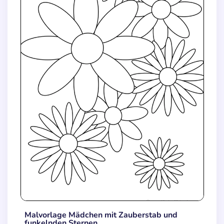
Malvorlage Mädchen mit Zauberstab und
funkelnden Sternen